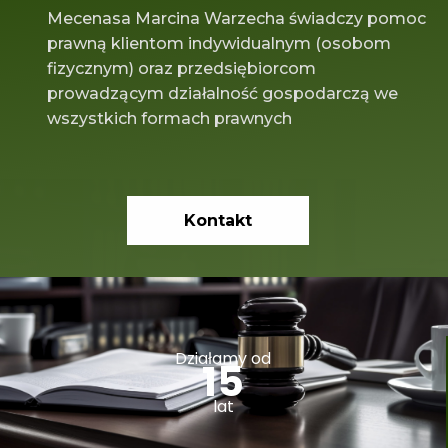
Mecenasa Marcina Warzecha świadczy pomoc
prawną klientom indywidualnym (osobom
fizycznym) oraz przedsiębiorcom
prowadzącym działalność gospodarczą we
wszystkich formach prawnych
Kontakt
Działamy od
15
lat