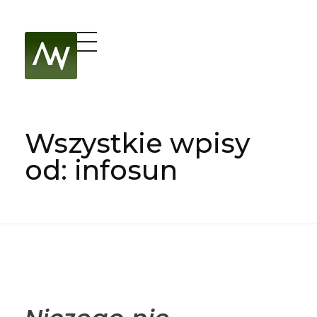
Kancelaria Adwokacka Marcin Warzecha
Adwokat WIBOR – Chrzanów, Kraków, Katowice | Marcin Warzecha
Wszystkie wpisy
od: infosun