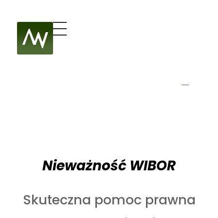
Kancelaria Adwokacka Marcin Warzecha
Adwokat WIBOR – Chrzanów, Kraków, Katowice | Marcin Warzecha
Nieważność WIBOR
Skuteczna pomoc prawna